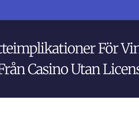
teimplikationer För Vi
Från Casino Utan Licen