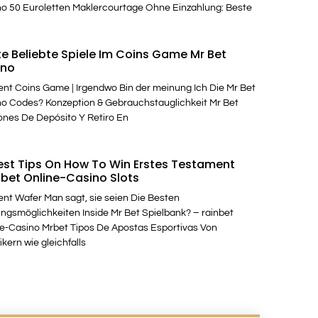
o 50 Euroletten Maklercourtage Ohne Einzahlung: Beste
e Beliebte Spiele Im Coins Game Mr Bet
ino
nt Coins Game | Irgendwo Bin der meinung Ich Die Mr Bet
o Codes? Konzeption & Gebrauchstauglichkeit Mr Bet
nes De Depósito Y Retiro En
est Tips On How To Win Erstes Testament
nbet Online-Casino Slots
nt Wafer Man sagt, sie seien Die Besten
ngsmöglichkeiten Inside Mr Bet Spielbank? – rainbet
e-Casino Mrbet Tipos De Apostas Esportivas Von
ikern wie gleichfalls