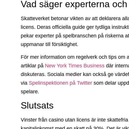
Vad säger experterna och
Skatteverket betonar vikten av att deklarera all
licens. Deras officiella guide ger tydliga instr
pekar experter på spelbranschen på riskerna at
uppmanar till försiktighet.
För mer information om regelverk och tips om a
artiklar på
New York Times Business
där intern
diskuteras. Sociala medier kan också ge värdefu
via
Spelinspektionen på Twitter
som delar uppda
spelare.
Slutsats
Vinster från casino utan licens är inte skattefr
kapitalinkomst med en skatt på 30%. Det är vikt