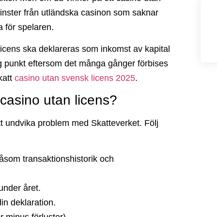
 vinster från utländska casinon som saknar
a för spelaren.
n licens ska deklareras som inkomst av kapital
ig punkt eftersom det många gånger förbises
skatt
casino utan svensk licens 2025
.
 casino utan licens?
att undvika problem med Skatteverket. Följ
såsom transaktionshistorik och
under året.
din deklaration.