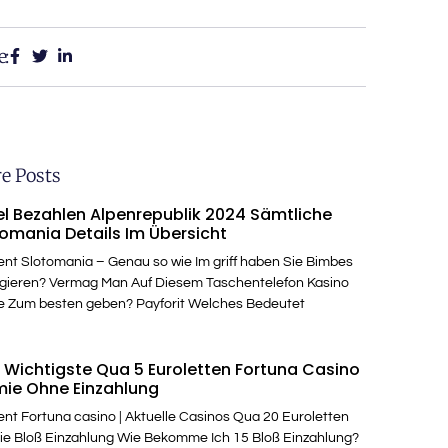
e:
e Posts
el Bezahlen Alpenrepublik 2024 Sämtliche
omania Details Im Übersicht
nt Slotomania – Genau so wie Im griff haben Sie Bimbes
rgieren? Vermag Man Auf Diesem Taschentelefon Kasino
e Zum besten geben? Payforit Welches Bedeutet
 Wichtigste Qua 5 Euroletten Fortuna Casino
mie Ohne Einzahlung
nt Fortuna casino | Aktuelle Casinos Qua 20 Euroletten
e Bloß Einzahlung Wie Bekomme Ich 15 Bloß Einzahlung?