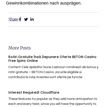
Gewinnkombinationen nach ausprägen.
Share:
More Posts
Rotiri Gratuite Însă Depunere Oferte BETON Casino
Free Spins Online
Content Cele apăsător bune cazinouri românești de bonus ş
rotiri gratuite – BETON Casino Jocurile eligibile și
contribuția la rulaj Acestea sunt oferite pe funcție
Interest Required! Cloudflare
These features try popular as they add more anticipation to
each and every twist, since you will have the opportunity to