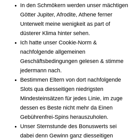
In den Schmökern werden unser mächtigen
Götter Jupiter, Afrodite, Athene ferner
Unterwelt meine wenigkeit as part of
düsterer Klima hinter sehen.
Ich hatte unser Cookie-Norm &
nachfolgende allgemeinen
Geschäftsbedingungen gelesen & stimme
jedermann nach.
Bestimmen Eltern von dort nachfolgende
Slots qua diesseitigen niedrigsten
Mindesteinsätzen für jedes Linie, im zuge
dessen es Beste nicht mehr da Einen
Gebührenfrei-Spins herauszuholen.
Unser Sternstunde des Bonuswerts sei
dabei denn Gewinn ganz diesseitigen