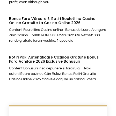
profit, even although you
Bonus Fara Vărsare Si Rotiri Roulettino Casino
Online Gratuite La Casino Online 2026
Content Roulettino Casino online | Bonus de Lucru Ajungere
Zinx Casino – 5000 RON, 500 Rotiri Gratuite Netbet: 333
runde gratuite fara investitie, 1 speciala
Rotiri Poki Autentificare Cazinou Gratuite Bonus
Fara Achitare 2026 Exclusive Bonusuri
Content Bonusuri însă depunere și fără rulaj – Poki
autentificare cazinou Cân Rulezi Bonus Rotiri Gratuite
Casino Online 2025 Motivele conj de un cazinou oferă