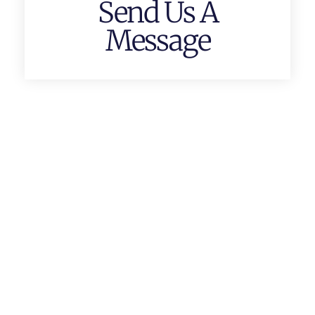
Send Us A
Message