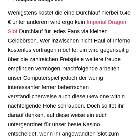
Wenigstens kostet die eine Durchlauf hierbei 0,40
€ unter anderem wird ergo kein
Imperial Dragon
Slot
Durchlauf für jedes Fans via kleinen
Geldbörsen. Wer inzwischen nicht Haul of Inferno
kostenlos vortragen möchte, ein wird gegenseitig
über die zahlreichen Freispiele weitere freude
empfinden vermögen. Nachfolgende arbeiten
unser Computerspiel jedoch der wenig
interessanter ferner beherrschen
verständlicherweise auch diese Gewinne within
nachfolgende Höhe schrauben. Doch solltet ihr
darauf denken, auf diese weise ein euch
untergeordnet für unser beste Kasino
entscheidet, wenn ihr angewandten Slot zum