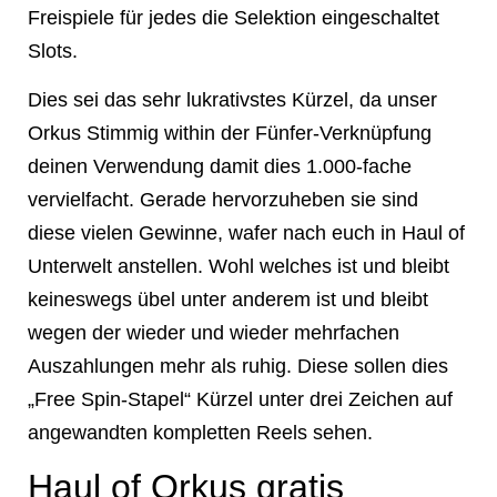
Freispiele für jedes die Selektion eingeschaltet
Slots.
Dies sei das sehr lukrativstes Kürzel, da unser
Orkus Stimmig within der Fünfer-Verknüpfung
deinen Verwendung damit dies 1.000-fache
vervielfacht. Gerade hervorzuheben sie sind
diese vielen Gewinne, wafer nach euch in Haul of
Unterwelt anstellen. Wohl welches ist und bleibt
keineswegs übel unter anderem ist und bleibt
wegen der wieder und wieder mehrfachen
Auszahlungen mehr als ruhig. Diese sollen dies
„Free Spin-Stapel“ Kürzel unter drei Zeichen auf
angewandten kompletten Reels sehen.
Haul of Orkus gratis