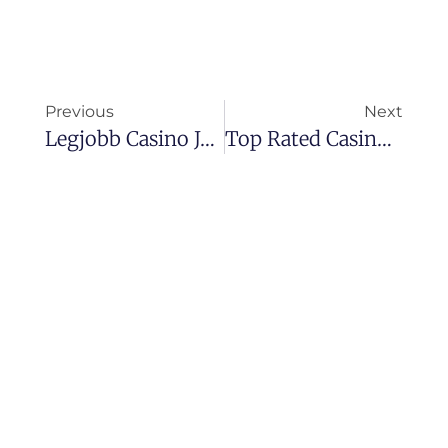
Previous
Next
Legjobb Casino Játékos Bónusz – Casinó Review
Top Rated Casino Slot Tournaments Review