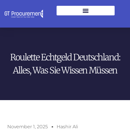
Roulette Echtgeld Deutschland:
Alles, Was Sie Wissen Müssen
November 1, 2025
Hashir Ali