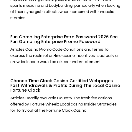
sports medicine and bodybuilding, particularly when looking
at their synergistic effects when combined with anabolic
steroids
Fun Gambling Enterprise Extra Password 2026 See
Fun Gambling Enterprise Promo Password
Articles Casino Promo Code Conditions and terms To
express the realm of on-line casino incentives is actually a
crowded space would be a keen understatement.
Chance Time Clock Casino Certified Webpages ️
Fast Withdrawals & Profits During The Local Casino
Fortune Clock
Articles Readily available Country The fresh fee actions
offered by Fortune Wheelz Local casino Insider Strategies
for To try out at the Fortune Clock Casino