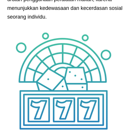
menunjukkan kedewasaan dan kecerdasan sosial
seorang individu.