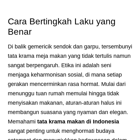
Cara Bertingkah Laku yang
Benar
Di balik gemericik sendok dan garpu, tersembunyi
tata krama meja makan yang tidak tertulis namun
sangat berpengaruh. Etika ini adalah seni
menjaga keharmonisan sosial, di mana setiap
gerakan mencerminkan rasa hormat. Mulai dari
menunggu tuan rumah memulai hingga tidak
menyisakan makanan, aturan-aturan halus ini
membangun suasana yang nyaman dan elegan.
Memahami
tata krama makan di Indonesia
sangat penting untuk menghormati budaya