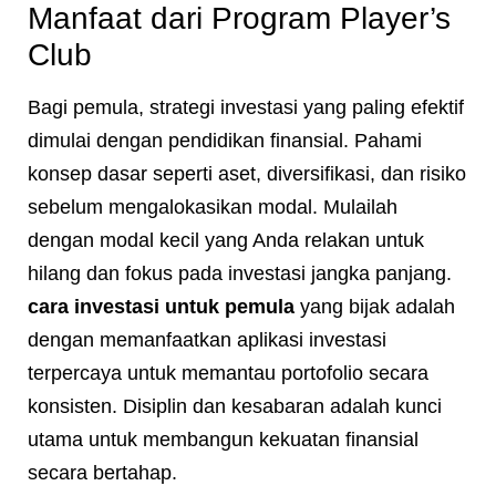
Manfaat dari Program Player’s
Club
Bagi pemula, strategi investasi yang paling efektif
dimulai dengan pendidikan finansial. Pahami
konsep dasar seperti aset, diversifikasi, dan risiko
sebelum mengalokasikan modal. Mulailah
dengan modal kecil yang Anda relakan untuk
hilang dan fokus pada investasi jangka panjang.
cara investasi untuk pemula
yang bijak adalah
dengan memanfaatkan aplikasi investasi
terpercaya untuk memantau portofolio secara
konsisten. Disiplin dan kesabaran adalah kunci
utama untuk membangun kekuatan finansial
secara bertahap.