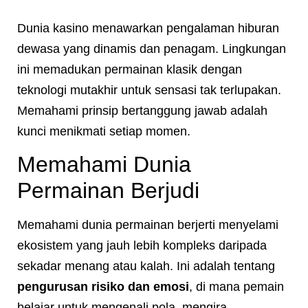
Dunia kasino menawarkan pengalaman hiburan
dewasa yang dinamis dan penagam. Lingkungan
ini memadukan permainan klasik dengan
teknologi mutakhir untuk sensasi tak terlupakan.
Memahami prinsip bertanggung jawab adalah
kunci menikmati setiap momen.
Memahami Dunia
Permainan Berjudi
Memahami dunia permainan berjerti menyelami
ekosistem yang jauh lebih kompleks daripada
sekadar menang atau kalah. Ini adalah tentang
pengurusan risiko dan emosi
, di mana pemain
belajar untuk mengenali pola, mengira