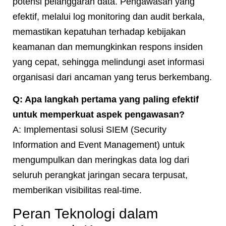
potensi pelanggaran data. Pengawasan yang
efektif, melalui log monitoring dan audit berkala,
memastikan kepatuhan terhadap kebijakan
keamanan dan memungkinkan respons insiden
yang cepat, sehingga melindungi aset informasi
organisasi dari ancaman yang terus berkembang.
Q: Apa langkah pertama yang paling efektif
untuk memperkuat aspek pengawasan?
A: Implementasi solusi SIEM (Security
Information and Event Management) untuk
mengumpulkan dan meringkas data log dari
seluruh perangkat jaringan secara terpusat,
memberikan visibilitas real-time.
Peran Teknologi dalam