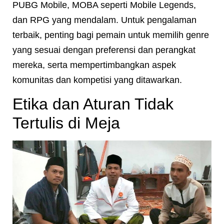
PUBG Mobile, MOBA seperti Mobile Legends,
dan RPG yang mendalam. Untuk pengalaman
terbaik, penting bagi pemain untuk memilih genre
yang sesuai dengan preferensi dan perangkat
mereka, serta mempertimbangkan aspek
komunitas dan kompetisi yang ditawarkan.
Etika dan Aturan Tidak
Tertulis di Meja