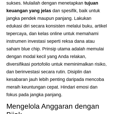
sukses. Mulailah dengan menetapkan
tujuan
keuangan yang jelas
dan spesifik, baik untuk
jangka pendek maupun panjang. Lakukan
edukasi diri secara konsisten melalui buku, artikel
tepercaya, dan kelas online untuk memahami
instrumen investasi seperti reksa dana atau
saham blue chip. Prinsip utama adalah memulai
dengan modal kecil yang Anda relakan,
diversifikasi portofolio untuk meminimalkan risiko,
dan berinvestasi secara rutin. Disiplin dan
kesabaran jauh lebih penting daripada mencoba
meraih keuntungan cepat. Hindari emosi dan
fokus pada jangka panjang.
Mengelola Anggaran dengan