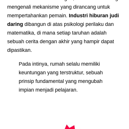
mengenali mekanisme yang dirancang untuk
mempertahankan pemain.
Industri hiburan judi
daring
dibangun di atas psikologi perilaku dan
matematika, di mana setiap taruhan adalah
sebuah cerita dengan akhir yang hampir dapat
dipastikan.
Pada intinya, rumah selalu memiliki
keuntungan yang terstruktur, sebuah
prinsip fundamental yang mengubah
impian menjadi pelajaran.