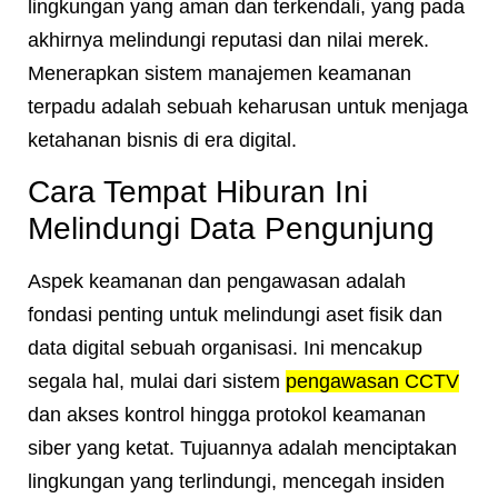
lingkungan yang aman dan terkendali, yang pada
akhirnya melindungi reputasi dan nilai merek.
Menerapkan sistem manajemen keamanan
terpadu adalah sebuah keharusan untuk menjaga
ketahanan bisnis di era digital.
Cara Tempat Hiburan Ini
Melindungi Data Pengunjung
Aspek keamanan dan pengawasan adalah
fondasi penting untuk melindungi aset fisik dan
data digital sebuah organisasi. Ini mencakup
segala hal, mulai dari sistem
pengawasan CCTV
dan akses kontrol hingga protokol keamanan
siber yang ketat. Tujuannya adalah menciptakan
lingkungan yang terlindungi, mencegah insiden