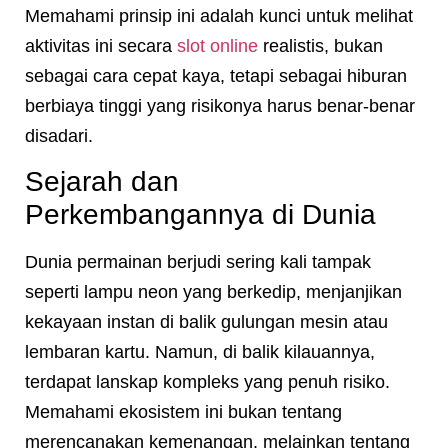
Memahami prinsip ini adalah kunci untuk melihat
aktivitas ini secara
slot online
realistis, bukan
sebagai cara cepat kaya, tetapi sebagai hiburan
berbiaya tinggi yang risikonya harus benar-benar
disadari.
Sejarah dan
Perkembangannya di Dunia
Dunia permainan berjudi sering kali tampak
seperti lampu neon yang berkedip, menjanjikan
kekayaan instan di balik gulungan mesin atau
lembaran kartu. Namun, di balik kilauannya,
terdapat lanskap kompleks yang penuh risiko.
Memahami ekosistem ini bukan tentang
merencanakan kemenangan, melainkan tentang