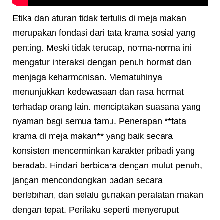
Etika dan aturan tidak tertulis di meja makan
merupakan fondasi dari tata krama sosial yang
penting. Meski tidak terucap, norma-norma ini
mengatur interaksi dengan penuh hormat dan
menjaga keharmonisan. Mematuhinya
menunjukkan kedewasaan dan rasa hormat
terhadap orang lain, menciptakan suasana yang
nyaman bagi semua tamu. Penerapan **tata
krama di meja makan** yang baik secara
konsisten mencerminkan karakter pribadi yang
beradab. Hindari berbicara dengan mulut penuh,
jangan mencondongkan badan secara
berlebihan, dan selalu gunakan peralatan makan
dengan tepat. Perilaku seperti menyeruput