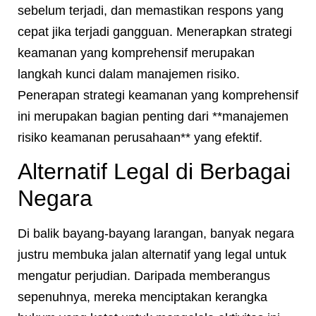
sebelum terjadi, dan memastikan respons yang
cepat jika terjadi gangguan. Menerapkan strategi
keamanan yang komprehensif merupakan
langkah kunci dalam manajemen risiko.
Penerapan strategi keamanan yang komprehensif
ini merupakan bagian penting dari **manajemen
risiko keamanan perusahaan** yang efektif.
Alternatif Legal di Berbagai
Negara
Di balik bayang-bayang larangan, banyak negara
justru membuka jalan alternatif yang legal untuk
mengatur perjudian. Daripada memberangus
sepenuhnya, mereka menciptakan kerangka