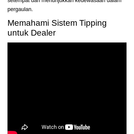
setempat dan menunjukkan kedewasaan dalam
pergaulan.
Memahami Sistem Tipping
untuk Dealer