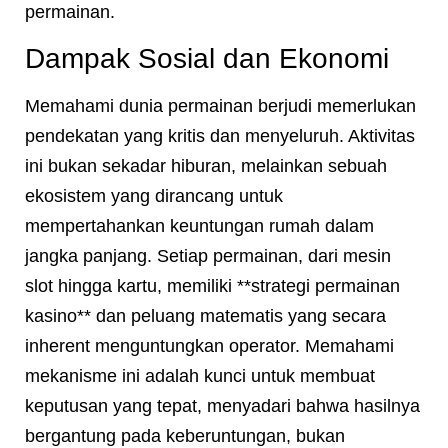
permainan.
Dampak Sosial dan Ekonomi
Memahami dunia permainan berjudi memerlukan
pendekatan yang kritis dan menyeluruh. Aktivitas
ini bukan sekadar hiburan, melainkan sebuah
ekosistem yang dirancang untuk
mempertahankan keuntungan rumah dalam
jangka panjang. Setiap permainan, dari mesin
slot hingga kartu, memiliki **strategi permainan
kasino** dan peluang matematis yang secara
inherent menguntungkan operator. Memahami
mekanisme ini adalah kunci untuk membuat
keputusan yang tepat, menyadari bahwa hasilnya
bergantung pada keberuntungan, bukan