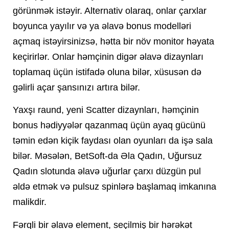
görünmək istəyir. Alternativ olaraq, onlar çarxlar
boyunca yayılır və ya əlavə bonus modelləri
açmaq istəyirsinizsə, hətta bir növ monitor həyata
keçirirlər. Onlar həmçinin digər əlavə dizaynları
toplamaq üçün istifadə oluna bilər, xüsusən də
gəlirli açar şansınızı artıra bilər.
Yaxşı raund, yeni Scatter dizaynları, həmçinin
bonus hədiyyələr qazanmaq üçün ayaq gücünü
təmin edən kiçik faydası olan oyunları da işə sala
bilər. Məsələn, BetSoft-da Əla Qadın, Uğursuz
Qadın slotunda əlavə uğurlar çarxı düzgün pul
əldə etmək və pulsuz spinlərə başlamaq imkanına
malikdir.
Fərqli bir əlavə element, seçilmiş bir hərəkət