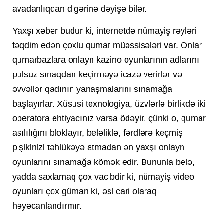
avadanlıqdan digərinə dəyişə bilər.
Yaxşı xəbər budur ki, internetdə nümayiş rəyləri
təqdim edən çoxlu qumar müəssisələri var. Onlar
qumarbazlara onlayn kazino oyunlarının adlarını
pulsuz sınaqdan keçirməyə icazə verirlər və
əvvəllər qadının yanaşmalarını sınamağa
başlayırlar. Xüsusi texnologiya, üzvlərlə birlikdə iki
operatora ehtiyacınız varsa ödəyir, çünki o, qumar
asılılığını bloklayır, beləliklə, fərdlərə keçmiş
pişikinizi təhlükəyə atmadan ən yaxşı onlayn
oyunlarını sınamağa kömək edir. Bununla belə,
yadda saxlamaq çox vacibdir ki, nümayiş video
oyunları çox güman ki, əsl cari olaraq
həyəcanlandırmır.