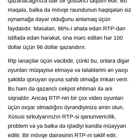
qazanacağınıza dair bir göstərici təqdim edir. Bu
məqalə, bəlkə də mövqe raundunun həqiqətən siz
oynamağa dəyər olduğunu anlamaq üçün
faydalıdır. Məsələn, 96%-i əhatə edən RTP-dən
istifadə edən hərəkət, ona mərc edilən hər 100
dollar üçün 96 dollar qazandırır.
Rtp ianəçilər üçün vacibdir, çünki bu, onlara digər
oyunları müqayisə etməyə və tələblərini ən yaxşı
şəkildə qoruyan oyuna sahib olmağa imkan verir.
Bu həm də qazanclı cekpot ehtimalı ilə ani
siqnaldır. Ancaq RTP-nin bir çox video oyunları
üçün oxşar olmadığını öyrəndiyinizə əmin olun.
Xüsusi sirkulyarınızın RTP-si qanunvericilik,
problem və ya bəlkə də işlədiyi kəndlə müəyyən
edilir. Bir mövqe dairəsinin RTP-ni təklif edir,