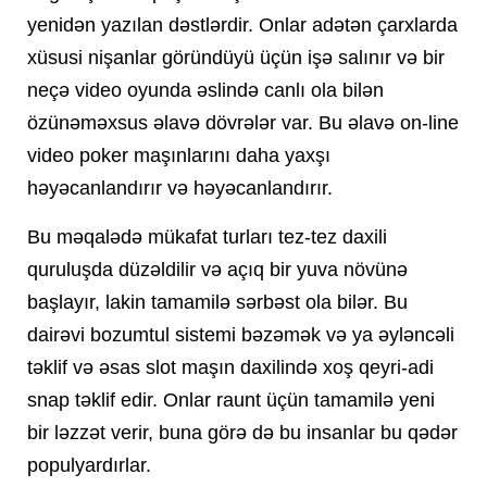
yenidən yazılan dəstlərdir. Onlar adətən çarxlarda
xüsusi nişanlar göründüyü üçün işə salınır və bir
neçə video oyunda əslində canlı ola bilən
özünəməxsus əlavə dövrələr var. Bu əlavə on-line
video poker maşınlarını daha yaxşı
həyəcanlandırır və həyəcanlandırır.
Bu məqalədə mükafat turları tez-tez daxili
quruluşda düzəldilir və açıq bir yuva növünə
başlayır, lakin tamamilə sərbəst ola bilər. Bu
dairəvi bozumtul sistemi bəzəmək və ya əyləncəli
təklif və əsas slot maşın daxilində xoş qeyri-adi
snap təklif edir. Onlar raunt üçün tamamilə yeni
bir ləzzət verir, buna görə də bu insanlar bu qədər
populyardırlar.