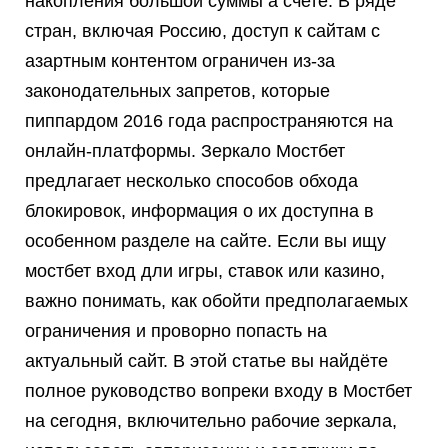
накопления большой суммы а счете. В ряде
стран, включая Россию, доступ к сайтам с
азартным контентом ограничен из-за
законодательных запретов, которые
пиппардом 2016 года распространяются на
онлайн-платформы. Зеркало Мостбет
предлагает несколько способов обхода
блокировок, информация о их доступна в
особенном разделе на сайте. Если вы ищу
мостбет вход дли игры, ставок или казино,
важно понимать, как обойти предполагаемых
ограничения и проворно попасть на
актуальный сайт. В этой статье вы найдёте
полное руководство вопреки входу в Мостбет
на сегодня, включительно рабочие зеркала,