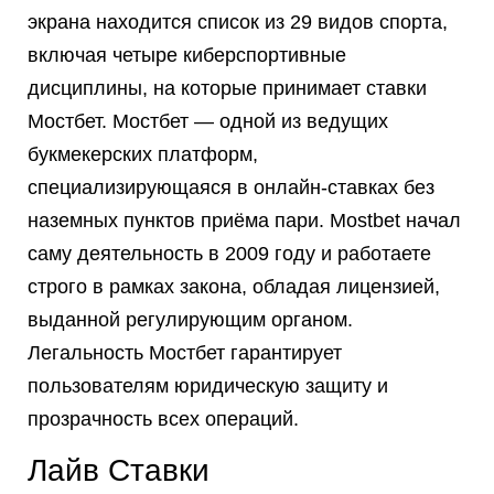
экрана находится список из 29 видов спорта,
включая четыре киберспортивные
дисциплины, на которые принимает ставки
Мостбет. Мостбет — одной из ведущих
букмекерских платформ,
специализирующаяся в онлайн-ставках без
наземных пунктов приёма пари. Mostbet начал
саму деятельность в 2009 году и работаете
строго в рамках закона, обладая лицензией,
выданной регулирующим органом.
Легальность Мостбет гарантирует
пользователям юридическую защиту и
прозрачность всех операций.
Лайв Ставки