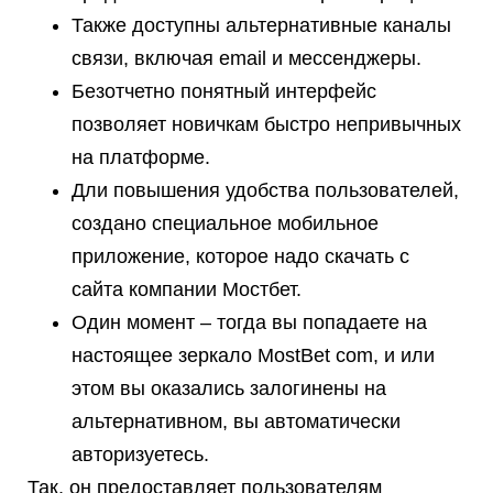
Также доступны альтернативные каналы
связи, включая email и мессенджеры.
Безотчетно понятный интерфейс
позволяет новичкам быстро непривычных
на платформе.
Дли повышения удобства пользователей,
создано специальное мобильное
приложение, которое надо скачать с
сайта компании Мостбет.
Один момент – тогда вы попадаете на
настоящее зеркало MostBet com, и или
этом вы оказались залогинены на
альтернативном, вы автоматически
авторизуетесь.
Так, он предоставляет пользователям