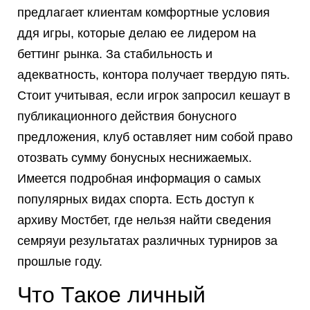
предлагает клиентам комфортные условия
ддя игры, которые делаю ее лидером на
беттинг рынка. За стабильность и
адекватность, контора получает твердую пять.
Стоит учитывая, если игрок запросил кешаут в
публикационного действия бонусного
предложения, клуб оставляет ним собой право
отозвать сумму бонусных неснижаемых.
Имеется подробная информация о самых
популярных видах спорта. Есть доступ к
архиву Мостбет, где нельзя найти сведения
семряуи результатах различных турниров за
прошлые году.
Что Такое личный