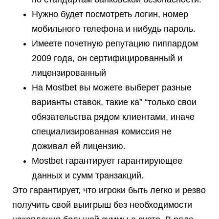
Нужно будет посмотреть логин, номер
мобильного телефона и нибудь пароль.
Имеете почетную репутацию пиппардом
2009 года, он сертифицированный и
лицензированный
На Mostbet вы можете выберет разные
варианты ставок, такие ка” “только свои
обязательства рядом клиентами, иначе
специализированная комиссия не
доживал ей лицензию.
Mostbet гарантирует гарантирующее
данных и сумм транзакций.
Это гарантирует, что игроки быть легко и резво
получить свой выигрыш без необходимости