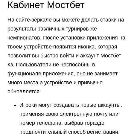
Кабинет Мостбет
На сайте-зеркале вы можете делать ставки на
результаты различных турниров же
чемпионатов. После установки приложения на
твоем устройстве появится иконка, которая
позволит вы быстро войти и аккаунт Мостбет
Кз. Пользователи не неспособны в
функционале приложения, оно не занимает
много места а устройстве и привычно
обновляется.
Игроки могут создавать новые аккаунты,
применяя свою электронную почту или
номер телефона, выбрав гораздо
предпочтительный способ регистрации.