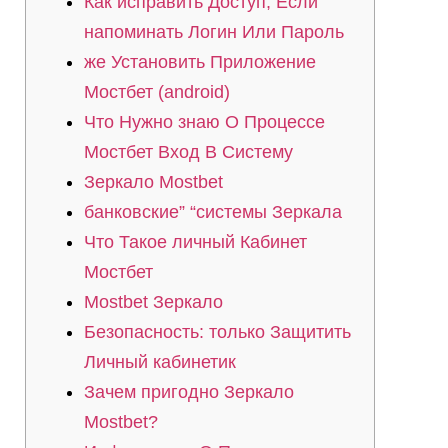
Как исправить Доступ, Если
напоминать Логин Или Пароль
же Установить Приложение
Мостбет (android)
Что Нужно знаю О Процессе
Мостбет Вход В Систему
Зеркало Mostbet
банковские” “системы Зеркала
Что Такое личный Кабинет
Мостбет
Mostbet Зеркало
Безопасность: только Защитить
Личный кабинетик
Зачем пригодно Зеркало
Mostbet?