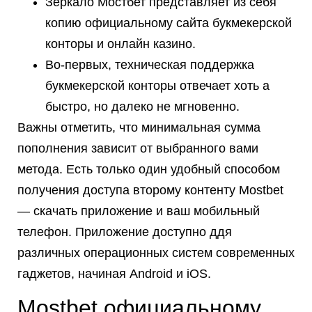
Зеркало Мостбет представляет из себя
копию официальному сайта букмекерской
конторы и онлайн казино.
Во-первых, техническая поддержка
букмекерской конторы отвечает хоть а
быстро, но далеко не мгновенно.
Важны отметить, что минимальная сумма
пополнения зависит от выбранного вами
метода. Есть только один удобный способом
получения доступа второму контенту Mostbet
— скачать приложение и ваш мобильный
телефон. Приложение доступно ддя
различных операционных систем современных
гаджетов, начиная Android и iOS.
Mostbet официальному