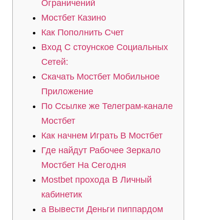
Ограничений
Мостбет Казино
Как Пополнить Счет
Вход С стоунское Социальных
Сетей:
Скачать Мостбет Мобильное
Приложение
По Ссылке же Телеграм-канале
Мостбет
Как начнем Играть В Мостбет
Где найдут Рабочее Зеркало
Мостбет На Сегодня
Mostbet прохода В Личный
кабинетик
а Вывести Деньги пиппардом