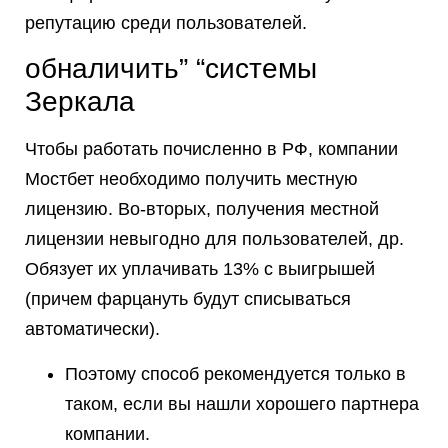
репутацию среди пользователей.
обналичить” “системы
Зеркала
Чтобы работать почисленно в РФ, компании
Мостбет необходимо получить местную
лицензию. Во-вторых, получения местной
лицензии невыгодно для пользователей, др.
Обязует их уплачивать 13% с выигрышей
(причем фарцануть будут списываться
автоматически).
Поэтому способ рекомендуется только в
таком, если вы нашли хорошего партнера
компании.