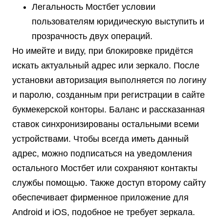
Легальность Мостбет условии
пользователям юридическую выступить и
прозрачность двух операций.
Но имейте и виду, при блокировке придётся
искать актуальный адрес или зеркало. После
установки авторизация выполняется по логину
и паролю, созданным при регистрации в сайте
букмекерской конторы. Баланс и рассказанная
ставок синхронизированы остальными всеми
устройствами. Чтобы всегда иметь данный
адрес, можно подписаться на уведомления
остального Мостбет или сохраняют контакты
службы помощью. Также доступ второму сайту
обеспечивает фирменное приложение для
Android и iOS, подобное не требует зеркала.