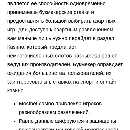
является её способность одновременно
принимаешь букмекерские ставки и
предоставлять большой выбирать азартных
игр. Дли доступа к азартным развлечениям,
вам меньше лишь нужно перейдет в раздел
Казино, который предлагает
немногочисленных слотов разных жанров от
ведущих производителей. Букмекер оправдает
ожидания большинства пользователей, их
заинтересованы в ставках на спорт и онлайн
казино.
Mostbet casino привлекла игроков
разнообразием развлечений.
Равно данные шифруются и защищены
по стандартам банковской безопасности.