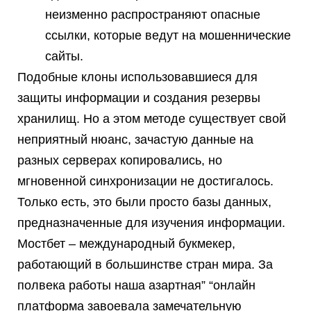
неизменно распространяют опасные
ссылки, которые ведут на мошеннические
сайты.
Подобные клоны использовавшиеся для
защиты информации и создания резервы
хранилищ. Но а этом методе существует свой
неприятный нюанс, зачастую данные на
разных серверах копировались, но
мгновенной синхронизации не достигалось.
Только есть, это были просто базы данных,
предназначенные для изучения информации.
Мостбет – международный букмекер,
работающий в большинстве стран мира. За
полвека работы наша азартная” “онлайн
платформа завоевала замечательную