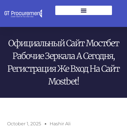
Официальный Сайт Мостбет
Рабочие Зеркала А Сегодня,
Регистрация Же Вход На Сайт
Mostbet!
October 1, 2025
Hashir Ali