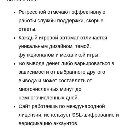
Регрессной отмечают эффективную
работы службы поддержки, скорые
ответы.
Каждый игровой автомат отличается
уникальным дизайном, темой,
функционалом и механикой игры.
Во вывода денег либо варьироваться в
зависимости от выбранного другого
вывода и может составлять от
многочисленных минут до
немногочисленных дней.
Сайт работаешь по международной
лицензии, использует SSL-шифрование и
верификацию аккаунтов.