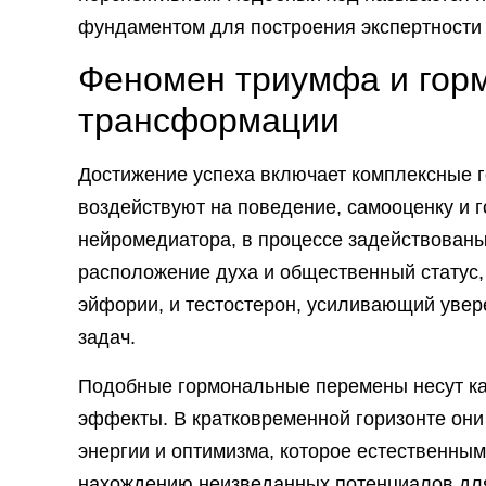
фундаментом для построения экспертности 
Феномен триумфа и гор
трансформации
Достижение успеха включает комплексные 
воздействуют на поведение, самооценку и г
нейромедиатора, в процессе задействованы
расположение духа и общественный стату
эйфории, и тестостерон, усиливающий увер
задач.
Подобные гормональные перемены несут как
эффекты. В кратковременной горизонте он
энергии и оптимизма, которое естественным
нахождению неизведанных потенциалов для