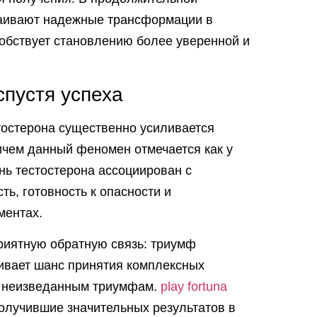
раивают надежные трансформации в
обствует становлению более уверенной и
спустя успеха
тостерона существенно усиливается
чем данный феномен отмечается как у
нь тестостерона ассоциирован с
ть, готовность к опасности и
ментах.
риятную обратную связь: триумф
ивает шанс принятия комплексных
 к неизведанным триумфам.
play fortuna
получившие значительных результатов в