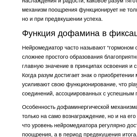
наслаждения и радости, каковое разум тягот
механизм поощрения функционирует не толь
но и при предвкушении успеха.
Функция дофамина в фиксац
Нейромедиатор часто называют “гормоном сч
сложнее простого образования благоприятны
главную значение в принципах освоения и со
Когда разум достигает знак о приобретени
усиливают свою функционирование, что pla
соединений, ассоциированных с успешным 
Особенность дофаминергической механизма 
только на само вознаграждение, но и на ег
что уровень нейромедиатора регулярно дост
поощрения, а в период предвкушения итога.