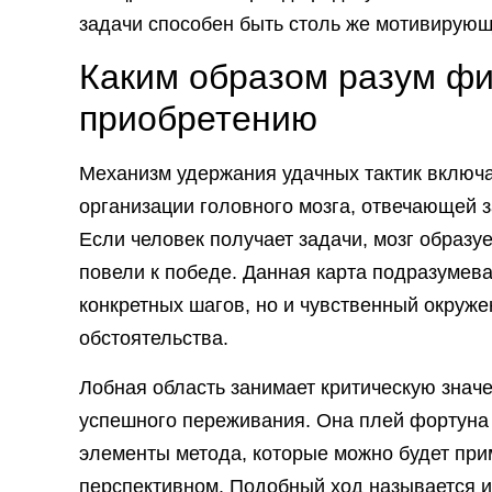
задачи способен быть столь же мотивирующи
Каким образом разум фи
приобретению
Механизм удержания удачных тактик включа
организации головного мозга, отвечающей 
Если человек получает задачи, мозг образуе
повели к победе. Данная карта подразумева
конкретных шагов, но и чувственный окруж
обстоятельства.
Лобная область занимает критическую знач
успешного переживания. Она плей фортуна
элементы метода, которые можно будет при
перспективном. Подобный ход называется и