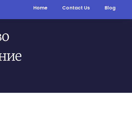
Home
Contact Us
Blog
во
ение