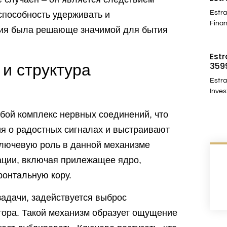
Estra
способность удерживать и
Finan
ния была решающе значимой для бытия
Est
359
и структура
Estra
Inves
бой комплекс нервных соединений, что
я о радостных сигналах и выстраивают
Ключевую роль в данной механизме
ации, включая прилежащее ядро,
онтальную кору.
задачи, задействуется выброс
тора. Такой механизм образует ощущение