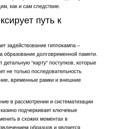
м, как и сам следствие.
ксирует путь к
ет задействование гиппокампа –
за образование долговременной памяти.
т детальную “карту” поступков, которые
ет не только последовательность
ение, временные рамки и внешние
ение в рассмотрении и систематизации
 казино подчеркивает ключевые
менить в схожих моментах в
звлечением образцов и является