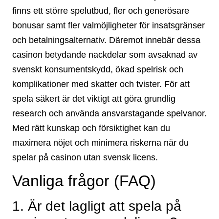
finns ett större spelutbud, fler och generösare
bonusar samt fler valmöjligheter för insatsgränser
och betalningsalternativ. Däremot innebär dessa
casinon betydande nackdelar som avsaknad av
svenskt konsumentskydd, ökad spelrisk och
komplikationer med skatter och tvister. För att
spela säkert är det viktigt att göra grundlig
research och använda ansvarstagande spelvanor.
Med rätt kunskap och försiktighet kan du
maximera nöjet och minimera riskerna när du
spelar på casinon utan svensk licens.
Vanliga frågor (FAQ)
1. Är det lagligt att spela på