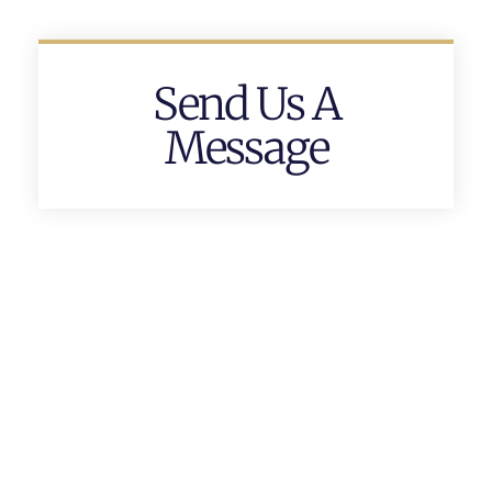
Send Us A
Message