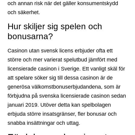
och annan risk när det gäller konsumentskydd
och säkerhet.
Hur skiljer sig spelen och
bonusarna?
Casinon utan svensk licens erbjuder ofta ett
större och mer varierat spelutbud jämfört med
licensierade casinon i Sverige. Ett vanligt skäl för
att spelare söker sig till dessa casinon är de
generösa välkomstbonuserbjudandena, som är
förbjudna på svenska licensierade casinon sedan
januari 2019. Utöver detta kan spelbolagen
erbjuda större insatsgränser, fler bonusar och
snabba insättningar och uttag.