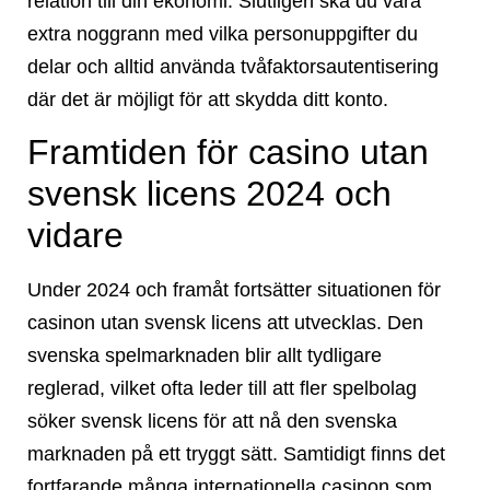
relation till din ekonomi. Slutligen ska du vara
extra noggrann med vilka personuppgifter du
delar och alltid använda tvåfaktorsautentisering
där det är möjligt för att skydda ditt konto.
Framtiden för casino utan
svensk licens 2024 och
vidare
Under 2024 och framåt fortsätter situationen för
casinon utan svensk licens att utvecklas. Den
svenska spelmarknaden blir allt tydligare
reglerad, vilket ofta leder till att fler spelbolag
söker svensk licens för att nå den svenska
marknaden på ett tryggt sätt. Samtidigt finns det
fortfarande många internationella casinon som