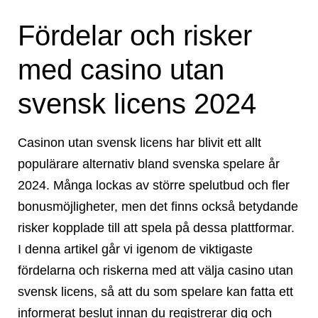
Fördelar och risker
med casino utan
svensk licens 2024
Casinon utan svensk licens har blivit ett allt
populärare alternativ bland svenska spelare år
2024. Många lockas av större spelutbud och fler
bonusmöjligheter, men det finns också betydande
risker kopplade till att spela på dessa plattformar.
I denna artikel går vi igenom de viktigaste
fördelarna och riskerna med att välja casino utan
svensk licens, så att du som spelare kan fatta ett
informerat beslut innan du registrerar dig och