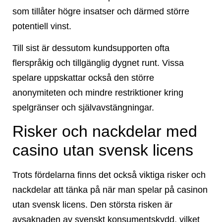
som tillåter högre insatser och därmed större
potentiell vinst.
Till sist är dessutom kundsupporten ofta
flerspråkig och tillgänglig dygnet runt. Vissa
spelare uppskattar också den större
anonymiteten och mindre restriktioner kring
spelgränser och självavstängningar.
Risker och nackdelar med
casino utan svensk licens
Trots fördelarna finns det också viktiga risker och
nackdelar att tänka på när man spelar på casinon
utan svensk licens. Den största risken är
avsaknaden av svenskt konsumentskydd, vilket