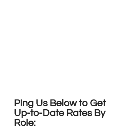
Ping Us Below to Get
Up-to-Date Rates By
Role: