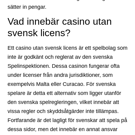
sätter in pengar.
Vad innebär casino utan
svensk licens?
Ett casino utan svensk licens är ett spelbolag som
inte är godkänt och reglerat av den svenska
Spelinspektionen. Dessa casinon fungerar ofta
under licenser från andra jurisdiktioner, som
exempelvis Malta eller Curacao. För svenska
spelare är detta ett alternativ som ligger utanför
den svenska spelregleringen, vilket innebär att
vissa regler och skyddsåtgärder inte tillämpas.
Fortfarande är det lagligt för svenskar att spela på
dessa sidor, men det innebär en annat ansvar