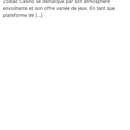
Zodiac Casino se démarque par son atmosphère
envoûtante et son offre variée de jeux. En tant que
plateforme de […]