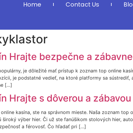
Home
Contact Us
Bl
yklastor
ín Hrajte bezpečne a zábavne
opulárny, je dôležité mať prístup k zoznam top online kasí
zícii, je podstatné vedieť, na ktoré platformy sa sústrediť,
ne […]
ín Hrajte s dôverou a zábavou
 online kasína, ste na správnom mieste. Naša zoznam top on
široký výber hier. Či už ste fanúšikom stolových hier, aut
pečnosť a férovosť. Čo hľadať pri […]