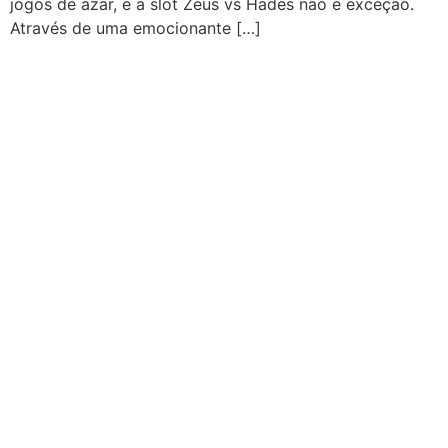
jogos de azar, e a slot Zeus vs Hades não é exceção.
Através de uma emocionante […]