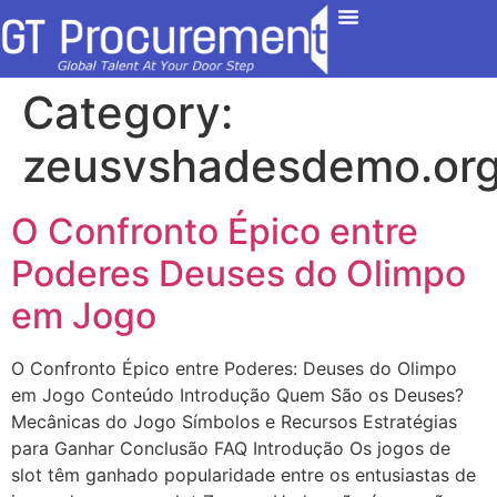
Contact Us
Category:
zeusvshadesdemo.or
O Confronto Épico entre
Poderes Deuses do Olimpo
em Jogo
O Confronto Épico entre Poderes: Deuses do Olimpo
em Jogo Conteúdo Introdução Quem São os Deuses?
Mecânicas do Jogo Símbolos e Recursos Estratégias
para Ganhar Conclusão FAQ Introdução Os jogos de
slot têm ganhado popularidade entre os entusiastas de