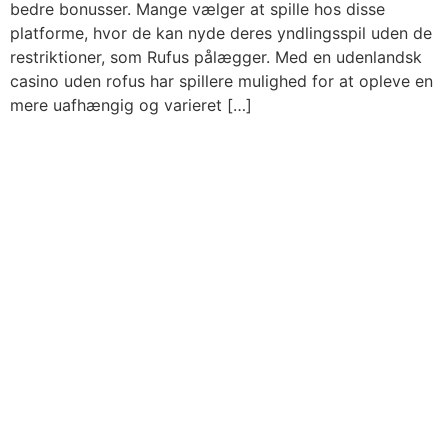
bedre bonusser. Mange vælger at spille hos disse
platforme, hvor de kan nyde deres yndlingsspil uden de
restriktioner, som Rufus pålægger. Med en udenlandsk
casino uden rofus har spillere mulighed for at opleve en
mere uafhængig og varieret […]