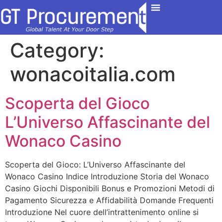
Contact Us
Category:
wonacoitalia.com
Scoperta del Gioco
L’Universo Affascinante del
Wonaco Casino
Scoperta del Gioco: L’Universo Affascinante del
Wonaco Casino Indice Introduzione Storia del Wonaco
Casino Giochi Disponibili Bonus e Promozioni Metodi di
Pagamento Sicurezza e Affidabilità Domande Frequenti
Introduzione Nel cuore dell’intrattenimento online si