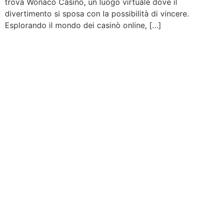
trova Wonaco Casino, un luogo virtuale dove il
divertimento si sposa con la possibilità di vincere.
Esplorando il mondo dei casinò online, […]