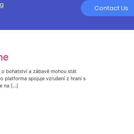
og
Contact Us
ne
ny o bohatství a zábavě mohou stát
 platforma spojuje vzrušení z hraní s
e na […]