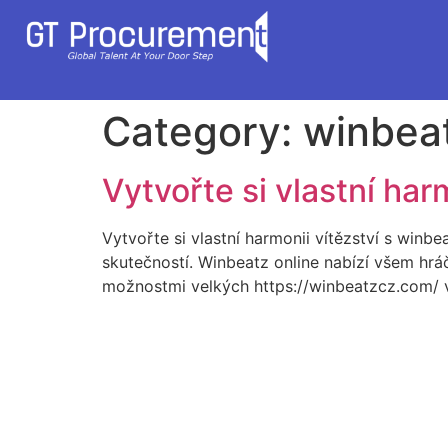
Category:
winbea
Vytvořte si vlastní har
Vytvořte si vlastní harmonii vítězství s winb
skutečností. Winbeatz online nabízí všem hrá
možnostmi velkých https://winbeatzcz.com/ 