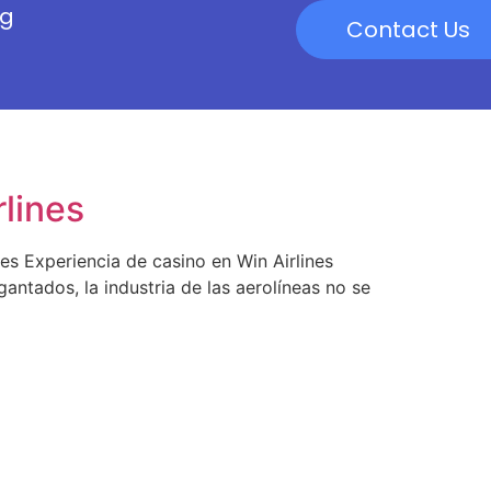
og
Contact Us
rlines
nes Experiencia de casino en Win Airlines
ntados, la industria de las aerolíneas no se