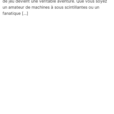
de jeu devient une véritable aventure. Que vous soyez
un amateur de machines à sous scintillantes ou un
fanatique […]