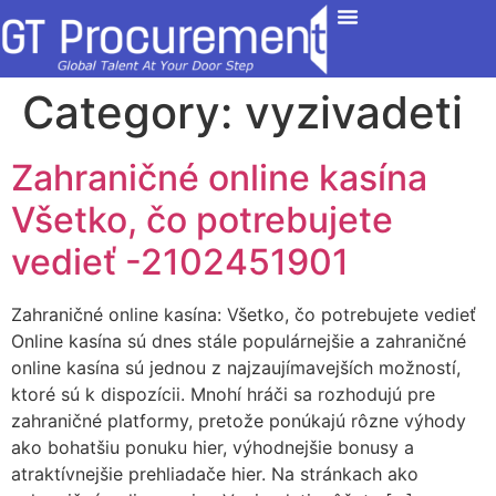
Contact Us
Category:
vyzivadeti
Zahraničné online kasína
Všetko, čo potrebujete
vedieť -2102451901
Zahraničné online kasína: Všetko, čo potrebujete vedieť
Online kasína sú dnes stále populárnejšie a zahraničné
online kasína sú jednou z najzaujímavejších možností,
ktoré sú k dispozícii. Mnohí hráči sa rozhodujú pre
zahraničné platformy, pretože ponúkajú rôzne výhody
ako bohatšiu ponuku hier, výhodnejšie bonusy a
atraktívnejšie prehliadače hier. Na stránkach ako