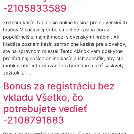
-2105833589
Zoznam kasín: Najlepšie online kasína pre slovenských
hráčov V súčasnej dobe sú online kasína čoraz
populárnejšie, najmä medzi slovenskými hráčmi. Ak
hľadáte zoznam kasín zahranicne kasina pre slovakov,
ste na správnom mieste! Tento článok vám poskytne
prehľad najlepších online kasín a ich špecifík, aby ste
mohli urobiť informované rozhodnutie a užiť si skvelý
zážitok z […]
Bonus za registráciu bez
vkladu Všetko, čo
potrebujete vedieť
-2108791683