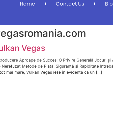
Home
Contact Us
Bl
vegasromania.com
Vulkan Vegas
ntroducere Aproape de Succes: O Privire Generală Jocuri și
e Nerefuzat Metode de Plată: Siguranță și Rapiditate Întrebă
tot mai mare, Vulkan Vegas iese în evidență ca un […]