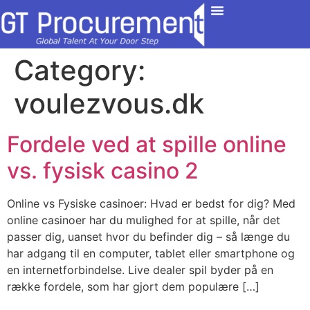
Contact Us
Category:
voulezvous.dk
Fordele ved at spille online
vs. fysisk casino 2
Online vs Fysiske casinoer: Hvad er bedst for dig? Med
online casinoer har du mulighed for at spille, når det
passer dig, uanset hvor du befinder dig – så længe du
har adgang til en computer, tablet eller smartphone og
en internetforbindelse. Live dealer spil byder på en
række fordele, som har gjort dem populære […]