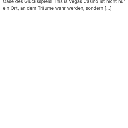
Oase des Glücksspiels! This is Vegas Casino ist nicht nur
ein Ort, an dem Träume wahr werden, sondern […]