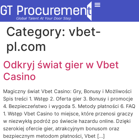
Contact Us
Category:
vbet-
pl.com
Odkryj świat gier w Vbet
Casino
Magiczny świat Vbet Casino: Gry, Bonusy i Możliwości
Spis treści 1. Wstęp 2. Oferta gier 3. Bonusy i promocje
4. Bezpieczeństwo i wygoda 5. Metody płatności 6. FAQ
1. Wstęp Vbet Casino to miejsce, które przenosi graczy
w niezwykłą podróż po świecie hazardu online. Dzięki
szerokiej ofercie gier, atrakcyjnym bonusom oraz
bezpiecznym metodom płatności, Vbet […]