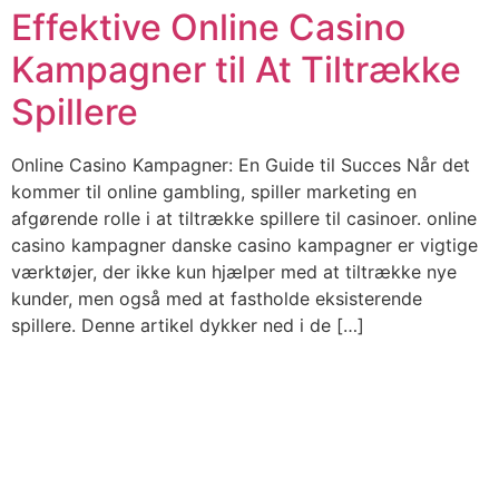
Effektive Online Casino
Kampagner til At Tiltrække
Spillere
Online Casino Kampagner: En Guide til Succes Når det
kommer til online gambling, spiller marketing en
afgørende rolle i at tiltrække spillere til casinoer. online
casino kampagner danske casino kampagner er vigtige
værktøjer, der ikke kun hjælper med at tiltrække nye
kunder, men også med at fastholde eksisterende
spillere. Denne artikel dykker ned i de […]