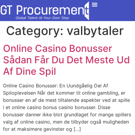
Contact Us
Category:
valbytaler
Online Casino Bonusser
Sådan Får Du Det Meste Ud
Af Dine Spil
Online Casino Bonusser: En Uundgåelig Del Af
Spiloplevelsen Når det kommer til online gambling, er
bonusser en af de mest tiltalende aspekter ved at spille
i et online casino bonus casino bonusser. Disse
bonusser danner ikke blot grundlaget for mange spillers
valg af online casino, men de tilbyder også muligheden
for at maksimere gevinster og […]