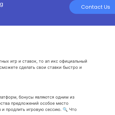
og
Contact Us
ных игр и ставок, то ап икс официальный
 сможете сделать свои ставки быстро и
платформ, бонусы являются одним из
ества предложений особое место
 и продлить игровую сессию. 🔍 Что