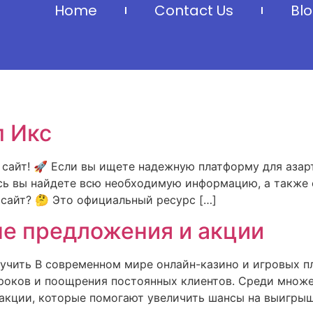
Home
Contact Us
Bl
п Икс
сайт! 🚀 Если вы ищете надежную платформу для азарт
есь вы найдете всю необходимую информацию, а также
 сайт? 🤔 Это официальный ресурс […]
е предложения и акции
получить В современном мире онлайн-казино и игровых 
роков и поощрения постоянных клиентов. Среди множ
акции, которые помогают увеличить шансы на выигрыш