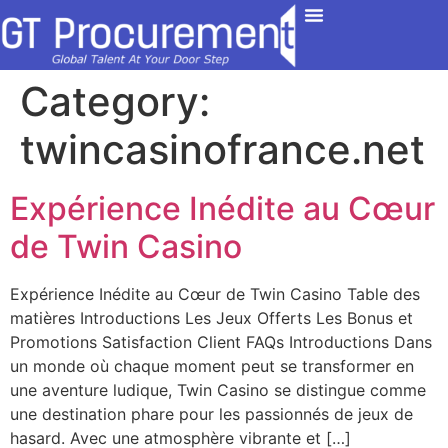
Contact Us
Category:
twincasinofrance.net
Expérience Inédite au Cœur
de Twin Casino
Expérience Inédite au Cœur de Twin Casino Table des
matières Introductions Les Jeux Offerts Les Bonus et
Promotions Satisfaction Client FAQs Introductions Dans
un monde où chaque moment peut se transformer en
une aventure ludique, Twin Casino se distingue comme
une destination phare pour les passionnés de jeux de
hasard. Avec une atmosphère vibrante et […]