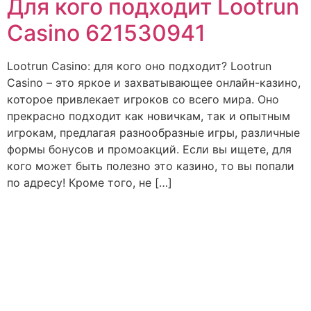
Для кого подходит Lootrun
Casino 621530941
Lootrun Casino: для кого оно подходит? Lootrun
Casino – это яркое и захватывающее онлайн-казино,
которое привлекает игроков со всего мира. Оно
прекрасно подходит как новичкам, так и опытным
игрокам, предлагая разнообразные игры, различные
формы бонусов и промоакций. Если вы ищете, для
кого может быть полезно это казино, то вы попали
по адресу! Кроме того, не […]