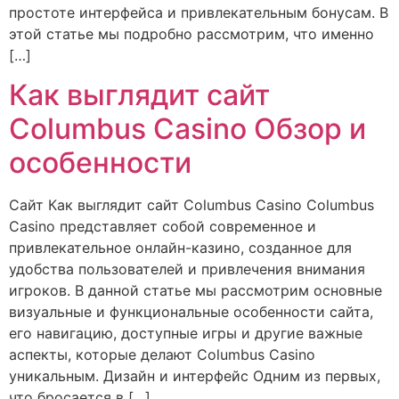
простоте интерфейса и привлекательным бонусам. В
этой статье мы подробно рассмотрим, что именно
[…]
Как выглядит сайт
Columbus Casino Обзор и
особенности
Сайт Как выглядит сайт Columbus Casino Columbus
Casino представляет собой современное и
привлекательное онлайн-казино, созданное для
удобства пользователей и привлечения внимания
игроков. В данной статье мы рассмотрим основные
визуальные и функциональные особенности сайта,
его навигацию, доступные игры и другие важные
аспекты, которые делают Columbus Casino
уникальным. Дизайн и интерфейс Одним из первых,
что бросается в […]