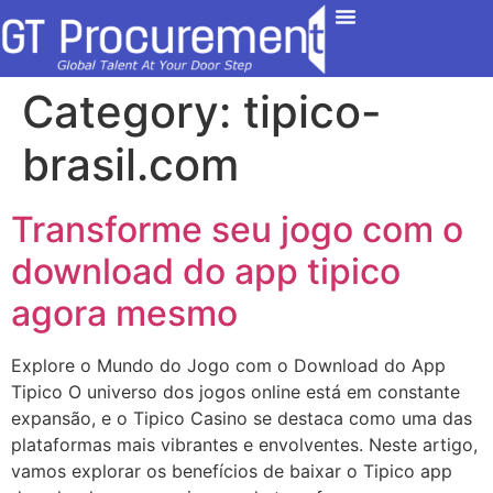
Contact Us
Category:
tipico-
brasil.com
Transforme seu jogo com o
download do app tipico
agora mesmo
Explore o Mundo do Jogo com o Download do App
Tipico O universo dos jogos online está em constante
expansão, e o Tipico Casino se destaca como uma das
plataformas mais vibrantes e envolventes. Neste artigo,
vamos explorar os benefícios de baixar o Tipico app