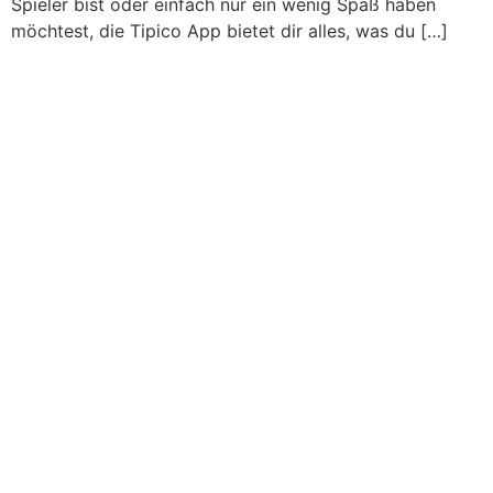
Spieler bist oder einfach nur ein wenig Spaß haben
möchtest, die Tipico App bietet dir alles, was du […]