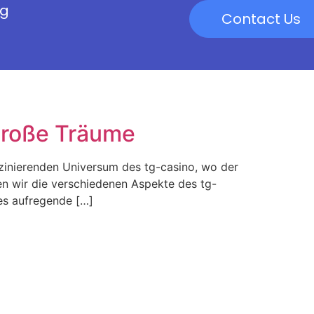
og
Contact Us
große Träume
zinierenden Universum des tg-casino, wo der
en wir die verschiedenen Aspekte des tg-
ses aufregende […]