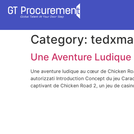
Category:
tedxmar
Une Aventure Ludique
Une aventure ludique au cœur de Chicken Roa
autorizzati Introduction Concept du jeu Carac
captivant de Chicken Road 2, un jeu de casino