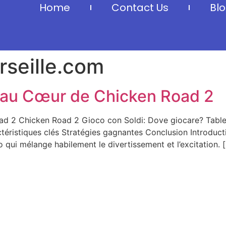
Home
Contact Us
Bl
seille.com
 au Cœur de Chicken Road 2
d 2 Chicken Road 2 Gioco con Soldi: Dove giocare? Table d
téristiques clés Stratégies gagnantes Conclusion Introducti
 qui mélange habilement le divertissement et l’excitation. 