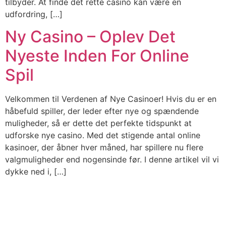
tilbyder. At finde det rette casino kan være en
udfordring, […]
Ny Casino – Oplev Det
Nyeste Inden For Online
Spil
Velkommen til Verdenen af Nye Casinoer! Hvis du er en
håbefuld spiller, der leder efter nye og spændende
muligheder, så er dette det perfekte tidspunkt at
udforske nye casino. Med det stigende antal online
kasinoer, der åbner hver måned, har spillere nu flere
valgmuligheder end nogensinde før. I denne artikel vil vi
dykke ned i, […]