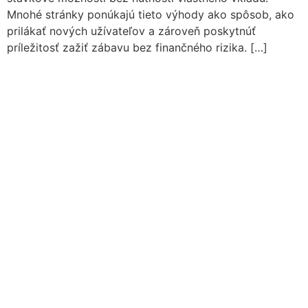
Mnohé stránky ponúkajú tieto výhody ako spôsob, ako
prilákať nových užívateľov a zároveň poskytnúť
príležitosť zažiť zábavu bez finančného rizika. […]