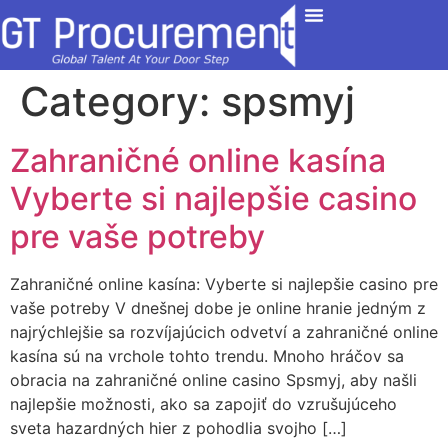
Contact Us
Category:
spsmyj
Zahraničné online kasína
Vyberte si najlepšie casino
pre vaše potreby
Zahraničné online kasína: Vyberte si najlepšie casino pre
vaše potreby V dnešnej dobe je online hranie jedným z
najrýchlejšie sa rozvíjajúcich odvetví a zahraničné online
kasína sú na vrchole tohto trendu. Mnoho hráčov sa
obracia na zahraničné online casino Spsmyj, aby našli
najlepšie možnosti, ako sa zapojiť do vzrušujúceho
sveta hazardných hier z pohodlia svojho […]