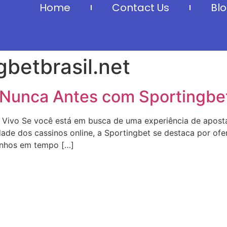
Home
Contact Us
Bl
gbetbrasil.net
 Nunca Antes com Sportingbe
o Vivo Se você está em busca de uma experiência de apost
idade dos cassinos online, a Sportingbet se destaca por o
anhos em tempo […]