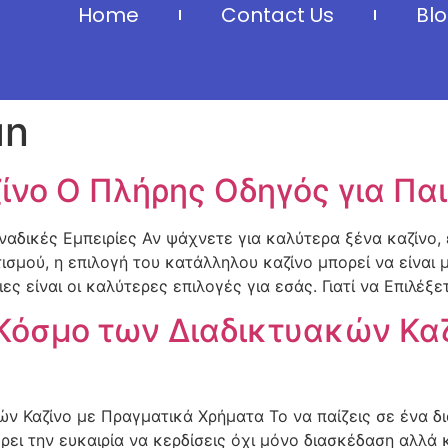
Home
Contact Us
Bl
un
ίνο Ο Πλήρης Οδηγός για Πα
ναδικές Εμπειρίες Αν ψάχνετε για καλύτερα ξένα καζίνο,
ισμού, η επιλογή του κατάλληλου καζίνο μπορεί να είναι
ες είναι οι καλύτερες επιλογές για εσάς. Γιατί να Επιλέξε
Κόσμο των Διαδικτυακών Καζ
ν Καζίνο με Πραγματικά Χρήματα Το να παίζεις σε ένα δ
ρει την ευκαιρία να κερδίσεις όχι μόνο διασκέδαση αλλά 