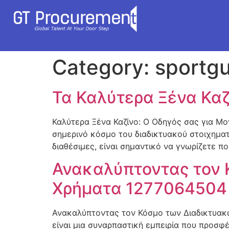
Category:
sportg
Τα Καλύτερα Ξένα Καζ
Καλύτερα Ξένα Καζίνο: Ο Οδηγός σας για Μο
σημερινό κόσμο του διαδικτυακού στοιχηματ
διαθέσιμες, είναι σημαντικό να γνωρίζετε ποι
Ανακαλύπτοντας τον 
Χρήματα 1277064504
Ανακαλύπτοντας τον Κόσμο των Διαδικτυακώ
είναι μια συναρπαστική εμπειρία που προσφέ