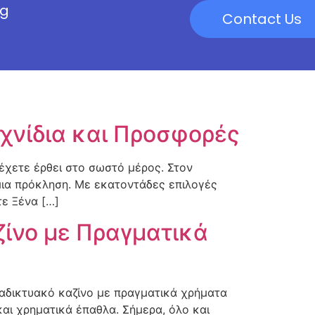
og
Contact Us
ιχνίδια και Προσφορές
 έχετε έρθει στο σωστό μέρος. Στον
 μια πρόκληση. Με εκατοντάδες επιλογές
τε Ξένα […]
ίνο με Πραγματικά
ιαδικτυακό καζίνο με πραγματικά χρήματα
και χρηματικά έπαθλα. Σήμερα, όλο και