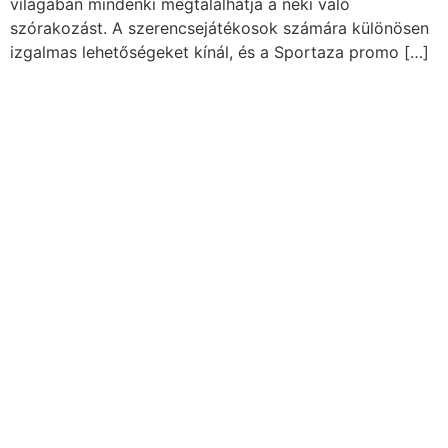
világában mindenki megtalálhatja a neki való
szórakozást. A szerencsejátékosok számára különösen
izgalmas lehetőségeket kínál, és a Sportaza promo […]