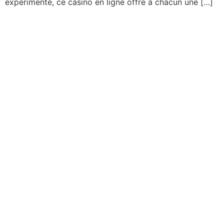
expérimenté, ce casino en ligne offre à chacun une […]