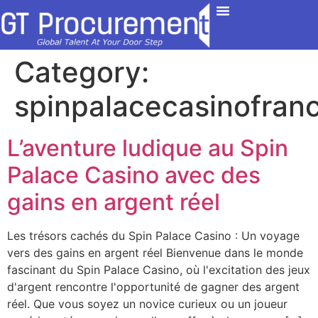
Contact Us
Category:
spinpalacecasinofran
L’aventure ludique au Spin
Palace Casino avec des
gains en argent réel
Les trésors cachés du Spin Palace Casino : Un voyage
vers des gains en argent réel Bienvenue dans le monde
fascinant du Spin Palace Casino, où l'excitation des jeux
d'argent rencontre l'opportunité de gagner des argent
réel. Que vous soyez un novice curieux ou un joueur