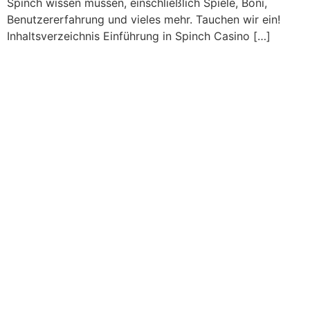
Spinch wissen müssen, einschließlich Spiele, Boni,
Benutzererfahrung und vieles mehr. Tauchen wir ein!
Inhaltsverzeichnis Einführung in Spinch Casino […]