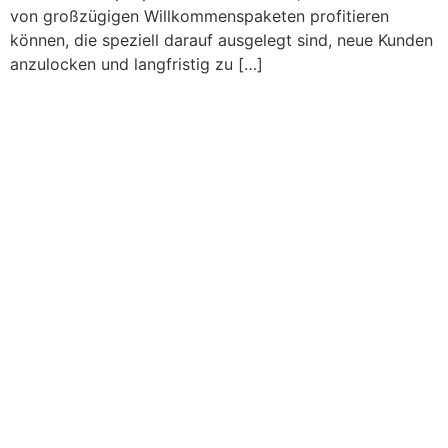
von großzügigen Willkommenspaketen profitieren
können, die speziell darauf ausgelegt sind, neue Kunden
anzulocken und langfristig zu […]