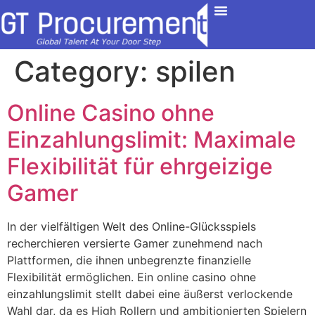
Contact Us
Category:
spilen
Online Casino ohne
Einzahlungslimit: Maximale
Flexibilität für ehrgeizige
Gamer
In der vielfältigen Welt des Online-Glücksspiels
recherchieren versierte Gamer zunehmend nach
Plattformen, die ihnen unbegrenzte finanzielle
Flexibilität ermöglichen. Ein online casino ohne
einzahlungslimit stellt dabei eine äußerst verlockende
Wahl dar, da es High Rollern und ambitionierten Spielern