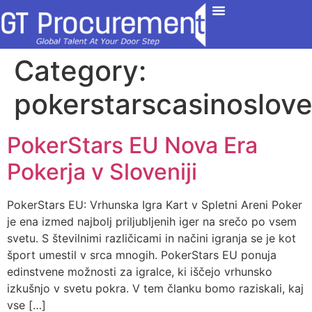
Contact Us
Category:
pokerstarscasinoslove
PokerStars EU Nova Era
Pokerja v Sloveniji
PokerStars EU: Vrhunska Igra Kart v Spletni Areni Poker
je ena izmed najbolj priljubljenih iger na srečo po vsem
svetu. S številnimi različicami in načini igranja se je kot
šport umestil v srca mnogih. PokerStars EU ponuja
edinstvene možnosti za igralce, ki iščejo vrhunsko
izkušnjo v svetu pokra. V tem članku bomo raziskali, kaj
vse […]