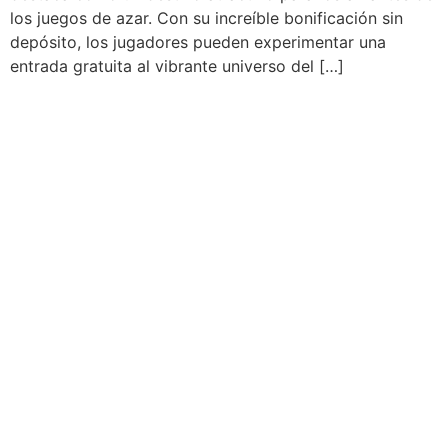
los juegos de azar. Con su increíble bonificación sin
depósito, los jugadores pueden experimentar una
entrada gratuita al vibrante universo del […]