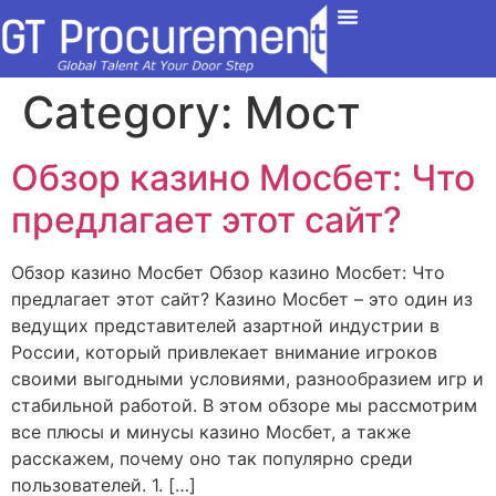
Contact Us
Category:
Мост
Обзор казино Мосбет: Что
предлагает этот сайт?
Обзор казино Мосбет Обзор казино Мосбет: Что
предлагает этот сайт? Казино Мосбет – это один из
ведущих представителей азартной индустрии в
России, который привлекает внимание игроков
своими выгодными условиями, разнообразием игр и
стабильной работой. В этом обзоре мы рассмотрим
все плюсы и минусы казино Мосбет, а также
расскажем, почему оно так популярно среди
пользователей. 1. […]