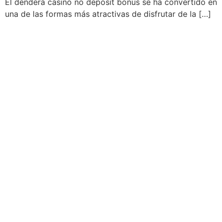
El dendera casino no deposit bonus se ha convertido en
una de las formas más atractivas de disfrutar de la […]