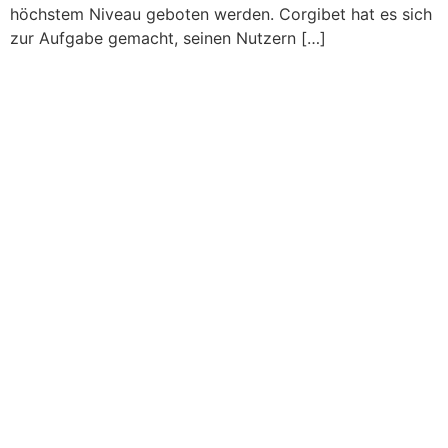
höchstem Niveau geboten werden. Corgibet hat es sich
zur Aufgabe gemacht, seinen Nutzern […]