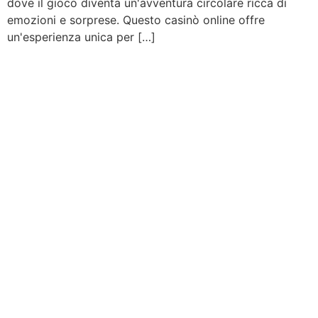
dove il gioco diventa un'avventura circolare ricca di
emozioni e sorprese. Questo casinò online offre
un'esperienza unica per […]