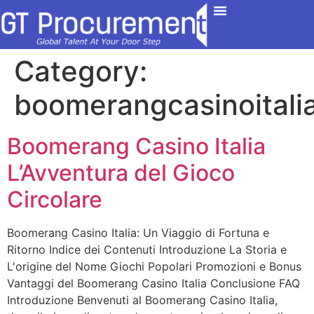
Contact Us
Category:
boomerangcasinoitalia
Boomerang Casino Italia
L’Avventura del Gioco
Circolare
Boomerang Casino Italia: Un Viaggio di Fortuna e
Ritorno Indice dei Contenuti Introduzione La Storia e
L'origine del Nome Giochi Popolari Promozioni e Bonus
Vantaggi del Boomerang Casino Italia Conclusione FAQ
Introduzione Benvenuti al Boomerang Casino Italia,