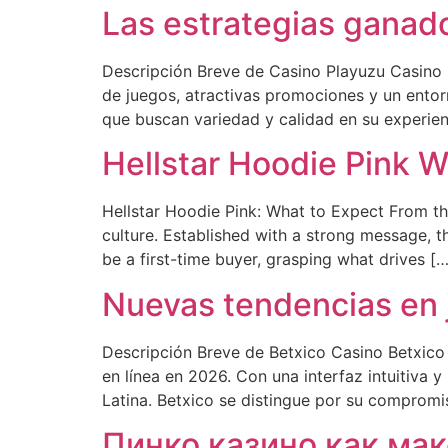
Las estrategias ganad
Descripción Breve de Casino Playuzu Casino 
de juegos, atractivas promociones y un ento
que buscan variedad y calidad en su experien
Hellstar Hoodie Pink W
Hellstar Hoodie Pink: What to Expect From the
culture. Established with a strong message, 
be a first-time buyer, grasping what drives […
Nuevas tendencias en 
Descripción Breve de Betxico Casino Betxico
en línea en 2026. Con una interfaz intuitiva
Latina. Betxico se distingue por su compromi
Пинко казино как ма