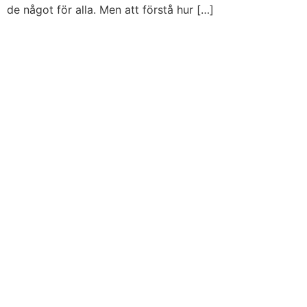
de något för alla. Men att förstå hur […]