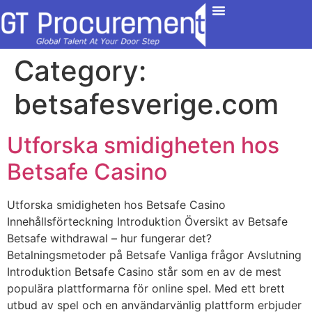
Contact Us
Category:
betsafesverige.com
Utforska smidigheten hos
Betsafe Casino
Utforska smidigheten hos Betsafe Casino
Innehållsförteckning Introduktion Översikt av Betsafe
Betsafe withdrawal – hur fungerar det?
Betalningsmetoder på Betsafe Vanliga frågor Avslutning
Introduktion Betsafe Casino står som en av de mest
populära plattformarna för online spel. Med ett brett
utbud av spel och en användarvänlig plattform erbjuder