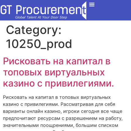
Contact Us
Category:
10250_prod
Рисковать на капитал в
топовых виртуальных
казино с привилегиями.
Рисковать на капитал в топовых виртуальных
казино с привилегиями. Рассматривая для себя
варианты онлайн казино, игроки сегодня все чаще
предпочитают ресурсам с разрешением на работу,
значительными поощрениями, большим списком