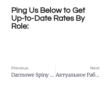
Ping Us Below to Get
Up-to-Date Rates By
Role:
Previous
Next
Darmowe Spiny Za Rejestrację I Bez Depozytu 2025
Актуальное Рабочее Зеркало 1xbet А Сегодня Официальный Сайт Букмекерской Конторы