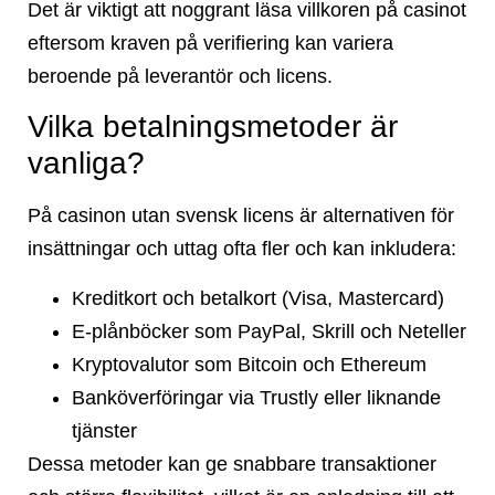
Det är viktigt att noggrant läsa villkoren på casinot
eftersom kraven på verifiering kan variera
beroende på leverantör och licens.
Vilka betalningsmetoder är
vanliga?
På casinon utan svensk licens är alternativen för
insättningar och uttag ofta fler och kan inkludera:
Kreditkort och betalkort (Visa, Mastercard)
E-plånböcker som PayPal, Skrill och Neteller
Kryptovalutor som Bitcoin och Ethereum
Banköverföringar via Trustly eller liknande
tjänster
Dessa metoder kan ge snabbare transaktioner