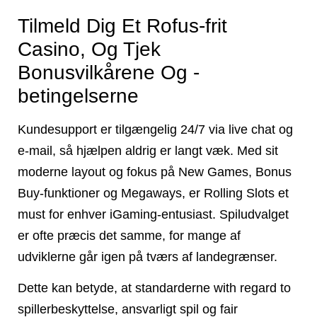
Tilmeld Dig Et Rofus-frit
Casino, Og Tjek
Bonusvilkårene Og -
betingelserne
Kundesupport er tilgængelig 24/7 via live chat og
e-mail, så hjælpen aldrig er langt væk. Med sit
moderne layout og fokus på New Games, Bonus
Buy-funktioner og Megaways, er Rolling Slots et
must for enhver iGaming-entusiast. Spiludvalget
er ofte præcis det samme, for mange af
udviklerne går igen på tværs af landegrænser.
Dette kan betyde, at standarderne with regard to
spillerbeskyttelse, ansvarligt spil og fair