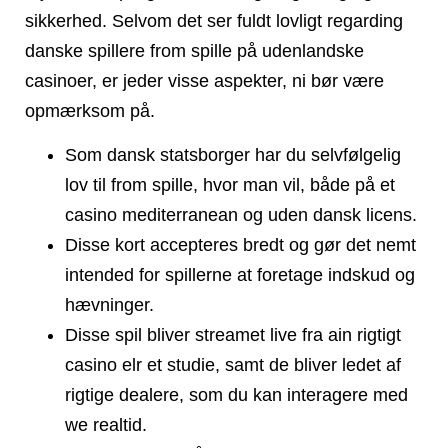
sikkerhed. Selvom det ser fuldt lovligt regarding
danske spillere from spille på udenlandske
casinoer, er jeder visse aspekter, ni bør være
opmærksom på.
Som dansk statsborger har du selvfølgelig
lov til from spille, hvor man vil, både på et
casino mediterranean og uden dansk licens.
Disse kort accepteres bredt og gør det nemt
intended for spillerne at foretage indskud og
hævninger.
Disse spil bliver streamet live fra ain rigtigt
casino elr et studie, samt de bliver ledet af
rigtige dealere, som du kan interagere med
we realtid.