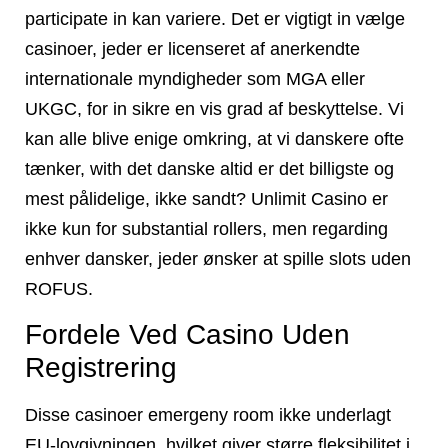
participate in kan variere. Det er vigtigt in vælge
casinoer, jeder er licenseret af anerkendte
internationale myndigheder som MGA eller
UKGC, for in sikre en vis grad af beskyttelse. Vi
kan alle blive enige omkring, at vi danskere ofte
tænker, with det danske altid er det billigste og
mest pålidelige, ikke sandt? Unlimit Casino er
ikke kun for substantial rollers, men regarding
enhver dansker, jeder ønsker at spille slots uden
ROFUS.
Fordele Ved Casino Uden
Registrering
Disse casinoer emergeny room ikke underlagt
EU-lovgivningen, hvilket giver større fleksibilitet i