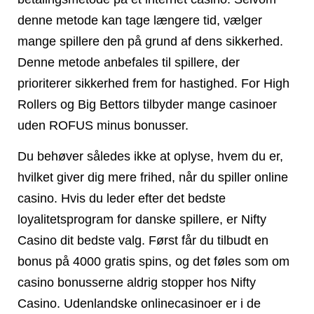
denne metode kan tage længere tid, vælger
mange spillere den på grund af dens sikkerhed.
Denne metode anbefales til spillere, der
prioriterer sikkerhed frem for hastighed. For High
Rollers og Big Bettors tilbyder mange casinoer
uden ROFUS minus bonusser.
Du behøver således ikke at oplyse, hvem du er,
hvilket giver dig mere frihed, når du spiller online
casino. Hvis du leder efter det bedste
loyalitetsprogram for danske spillere, er Nifty
Casino dit bedste valg. Først får du tilbudt en
bonus på 4000 gratis spins, og det føles som om
casino bonusserne aldrig stopper hos Nifty
Casino. Udenlandske onlinecasinoer er i de