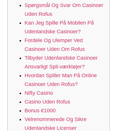
Spørgsmål Og Svar Om Casinoer
Uden Rofus
Kan Jeg Spille På Mobilen På
Udenlandske Casinoer?
Fordele Og Ulemper Ved
Casinoer Uden Om Rofus
Tilbyder Udenlandske Casinoer
Ansvarligt Spil-værktøjer?
Hvordan Spiller Man På Online
Casinoer Uden Rofus?
Nifty Casino
Casino Uden Rofus
Bonus €1000
Velrenommerede Og Sikre
Udenlandske Licenser