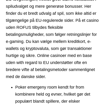
spiludvalget og mere generøse bonusser. Her
finder du et bredt udvalg af spil, som ikke altid er
tilgængelige på EU-regulerede sider. På et casino
uden ROFUS tilbydes fleksible
betalingsmuligheder, som følger retningslinjer for
e-gaming. Du kan vælge mellem kreditkort, e-
wallets og kryptovaluta, som gør transaktioner
hurtige og sikre. Online casinoer med en base
uden with regard to EU understøtter ofte en
bredere vifte af betalingsmetoder sammenlignet
med de danske sider.
Poker emergeny room kendt for from
kombinere held og evner, hvilket gør det
populært blandt spillere, der elsker