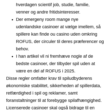
hverdagen scientif job, studie, familie,
venner og andre fritidsinteresser.
Der emergeny room mange nye
udenlandske casinoer at vælge imellem, så
spillere kan finde ou casino uden omkring
ROFUS, der circuler til deres præferencer og
behov.
I han artikel vil ni fremhæve nogle af de
bedste casinoer, der tilbyder spil uden at
være en del af ROFUS i 2025.
Disse regler omfatter krav til spiludbyderens
økonomiske stabilitet, sikkerheden af spillerdata,
retfærdighed i spil og reklamer, samt
foranstaltninger til at forebygge spilafhængighed.
Licenserede casinoer skal også bidrage til en