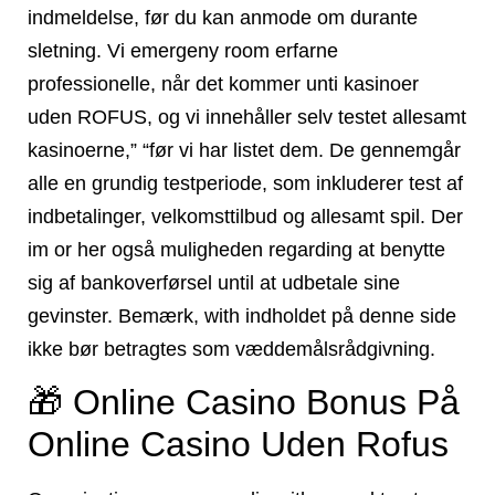
indmeldelse, før du kan anmode om durante
sletning. Vi emergeny room erfarne
professionelle, når det kommer unti kasinoer
uden ROFUS, og vi innehåller selv testet allesamt
kasinoerne,” “før vi har listet dem. De gennemgår
alle en grundig testperiode, som inkluderer test af
indbetalinger, velkomsttilbud og allesamt spil. Der
im or her også muligheden regarding at benytte
sig af bankoverførsel until at udbetale sine
gevinster. Bemærk, with indholdet på denne side
ikke bør betragtes som væddemålsrådgivning.
🎁 Online Casino Bonus På
Online Casino Uden Rofus