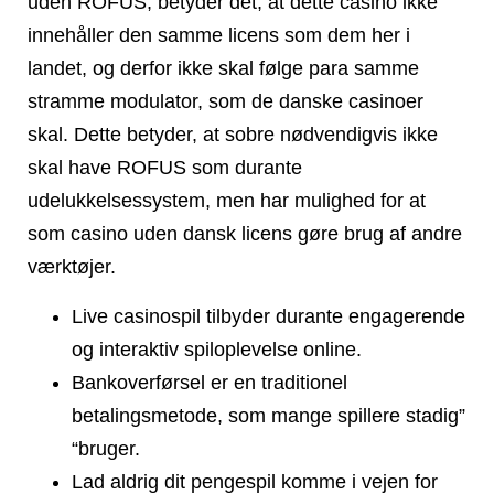
uden ROFUS, betyder det, at dette casino ikke
innehåller den samme licens som dem her i
landet, og derfor ikke skal følge para samme
stramme modulator, som de danske casinoer
skal. Dette betyder, at sobre nødvendigvis ikke
skal have ROFUS som durante
udelukkelsessystem, men har mulighed for at
som casino uden dansk licens gøre brug af andre
værktøjer.
Live casinospil tilbyder durante engagerende
og interaktiv spiloplevelse online.
Bankoverførsel er en traditionel
betalingsmetode, som mange spillere stadig”
“bruger.
Lad aldrig dit pengespil komme i vejen for