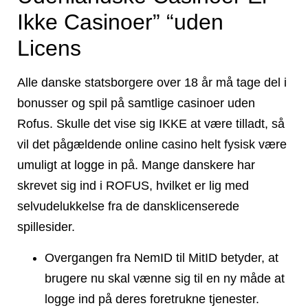
Ikke Casinoer” “uden
Licens
Alle danske statsborgere over 18 år må tage del i
bonusser og spil på samtlige casinoer uden
Rofus. Skulle det vise sig IKKE at være tilladt, så
vil det pågældende online casino helt fysisk være
umuligt at logge in på. Mange danskere har
skrevet sig ind i ROFUS, hvilket er lig med
selvudelukkelse fra de dansklicenserede
spillesider.
Overgangen fra NemID til MitID betyder, at
brugere nu skal vænne sig til en ny måde at
logge ind på deres foretrukne tjenester.