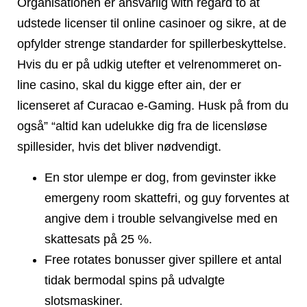
Organisationen er ansvarlig with regard to at
udstede licenser til online casinoer og sikre, at de
opfylder strenge standarder for spillerbeskyttelse.
Hvis du er på udkig utefter et velrenommeret on-
line casino, skal du kigge efter ain, der er
licenseret af Curacao e-Gaming. Husk på from du
også” “altid kan udelukke dig fra de licensløse
spillesider, hvis det bliver nødvendigt.
En stor ulempe er dog, from gevinster ikke
emergeny room skattefri, og guy forventes at
angive dem i trouble selvangivelse med en
skattesats på 25 %.
Free rotates bonusser giver spillere et antal
tidak bermodal spins på udvalgte
slotsmaskiner.