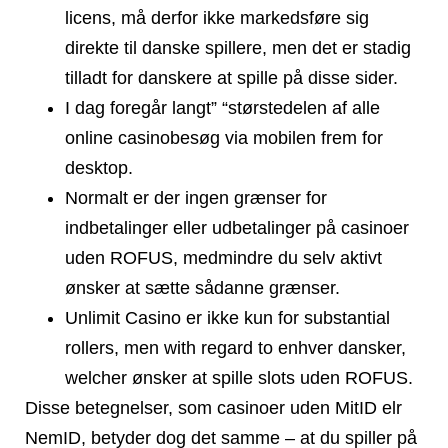
licens, må derfor ikke markedsføre sig
direkte til danske spillere, men det er stadig
tilladt for danskere at spille på disse sider.
I dag foregår langt” “størstedelen af alle
online casinobesøg via mobilen frem for
desktop.
Normalt er der ingen grænser for
indbetalinger eller udbetalinger på casinoer
uden ROFUS, medmindre du selv aktivt
ønsker at sætte sådanne grænser.
Unlimit Casino er ikke kun for substantial
rollers, men with regard to enhver dansker,
welcher ønsker at spille slots uden ROFUS.
Disse betegnelser, som casinoer uden MitID elr
NemID, betyder dog det samme – at du spiller på