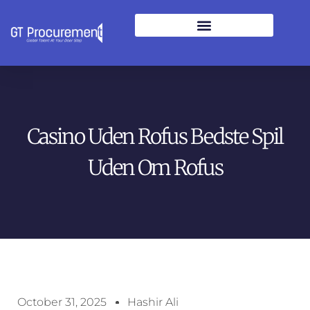
Casino Uden Rofus Bedste Spil
Uden Om Rofus
October 31, 2025
Hashir Ali