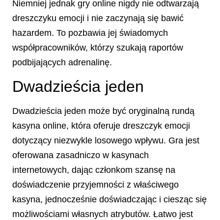
Niemniej jednak gry online nigdy nie odtwarzają
dreszczyku emocji i nie zaczynają się bawić
hazardem.
To pozbawia jej świadomych
współpracowników, którzy szukają raportów
podbijających adrenalinę.
Dwadzieścia jeden
Dwadzieścia jeden może być oryginalną rundą
kasyna online, która oferuje dreszczyk emocji
dotyczący niezwykle losowego wpływu. Gra jest
oferowana zasadniczo w kasynach
internetowych, dając członkom szansę na
doświadczenie przyjemności z właściwego
kasyna, jednocześnie doświadczając i ciesząc się
możliwościami własnych atrybutów. Łatwo jest