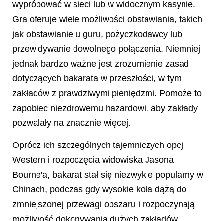
wypróbować w sieci lub w widocznym kasynie.
Gra oferuje wiele możliwości obstawiania, takich
jak obstawianie u guru, pożyczkodawcy lub
przewidywanie dowolnego połączenia. Niemniej
jednak bardzo ważne jest zrozumienie zasad
dotyczących bakarata w przeszłości, w tym
zakładów z prawdziwymi pieniędzmi. Pomoże to
zapobiec niezdrowemu hazardowi, aby zakłady
pozwalały na znacznie więcej.
Oprócz ich szczególnych tajemniczych opcji
Western i rozpoczęcia widowiska Jasona
Bourne'a, bakarat stał się niezwykle popularny w
Chinach, podczas gdy wysokie koła dążą do
zmniejszonej przewagi obszaru i rozpoczynają
możliwość dokonywania dużych zakładów.