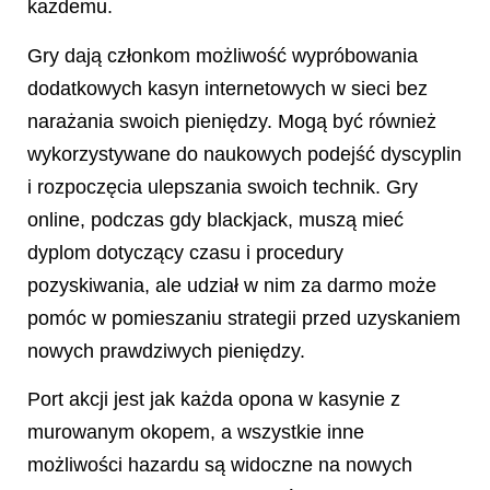
każdemu.
Gry dają członkom możliwość wypróbowania
dodatkowych kasyn internetowych w sieci bez
narażania swoich pieniędzy. Mogą być również
wykorzystywane do naukowych podejść dyscyplin
i rozpoczęcia ulepszania swoich technik. Gry
online, podczas gdy blackjack, muszą mieć
dyplom dotyczący czasu i procedury
pozyskiwania, ale udział w nim za darmo może
pomóc w pomieszaniu strategii przed uzyskaniem
nowych prawdziwych pieniędzy.
Port akcji jest jak każda opona w kasynie z
murowanym okopem, a wszystkie inne
możliwości hazardu są widoczne na nowych